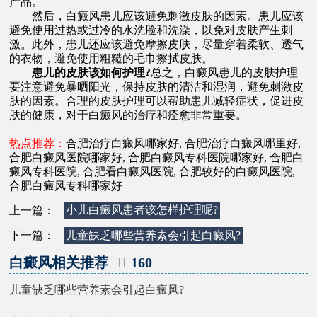
产品。
然后，白癜风患儿应该避免刺激皮肤的因素。患儿应该
避免使用过热或过冷的水洗脸和洗澡，以免对皮肤产生刺
激。此外，患儿还应该避免摩擦皮肤，尽量穿着柔软、透气
的衣物，避免使用粗糙的毛巾擦拭皮肤。
患儿的皮肤该如何护理?
总之，白癜风患儿的皮肤护理
要注意避免暴晒阳光，保持皮肤的清洁和湿润，避免刺激皮
肤的因素。合理的皮肤护理可以帮助患儿减轻症状，促进皮
肤的健康，对于白癜风的治疗和痊愈非常重要。
热点推荐：
合肥治疗白癜风哪家好
,
合肥治疗白癜风哪里好
,
合肥白癜风医院哪家好
,
合肥白癜风专科医院哪家好
,
合肥白
癜风专科医院
,
合肥看白癜风医院
,
合肥较好的白癜风医院
,
合肥白癜风专科哪家好
上一篇：
小儿白癜风患者该怎样护理呢?
下一篇：
儿童缺乏哪些营养素会引起白癜风?
白癜风相关推荐
160
儿童缺乏哪些营养素会引起白癜风?