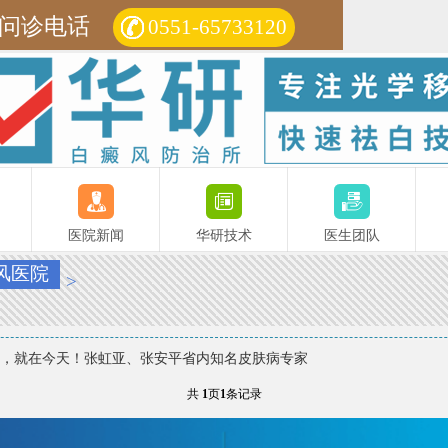
问诊电话
0551-65733120
医院新闻
华研技术
医生团队
风医院
>
，就在今天！张虹亚、张安平省内知名皮肤病专家
共
1
页
1
条记录