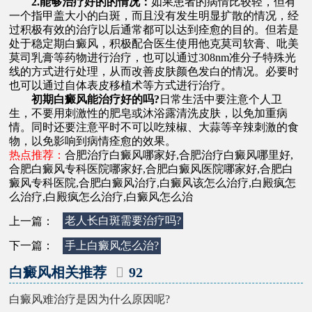
2.能够治疗好的的情况：
如果患者的病情比较轻，但有
一个指甲盖大小的白斑，而且没有发生明显扩散的情况，经
过积极有效的治疗以后通常都可以达到痊愈的目的。但若是
处于稳定期白癜风，积极配合医生使用他克莫司软膏、吡美
莫司乳膏等药物进行治疗，也可以通过308nm准分子特殊光
线的方式进行处理，从而改善皮肤颜色发白的情况。必要时
也可以通过自体表皮移植术等方式进行治疗。
初期白癜风能治疗好的吗?
日常生活中要注意个人卫
生，不要用刺激性的肥皂或沐浴露清洗皮肤，以免加重病
情。同时还要注意平时不可以吃辣椒、大蒜等辛辣刺激的食
物，以免影响到病情痊愈的效果。
热点推荐：
合肥治疗白癜风哪家好
,
合肥治疗白癜风哪里好
,
合肥白癜风专科医院哪家好
,
合肥白癜风医院哪家好
,
合肥白
癜风专科医院
,
合肥白癜风治疗
,
白癜风该怎么治疗
,
白殿疯怎
么治疗
,
白殿疯怎么治疗
,
白癜风怎么治
上一篇：
老人长白斑需要治疗吗?
下一篇：
手上白癜风怎么治?
白癜风相关推荐
92
白癜风难治疗是因为什么原因呢?