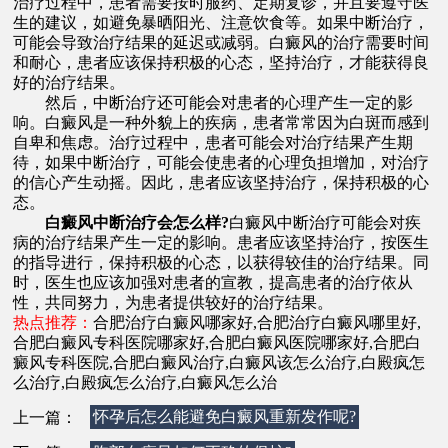
治疗过程中，患者需要按时服药、定期复诊，并且要遵守医
生的建议，如避免暴晒阳光、注意饮食等。如果中断治疗，
可能会导致治疗结果的延迟或减弱。白癜风的治疗需要时间
和耐心，患者应该保持积极的心态，坚持治疗，才能获得良
好的治疗结果。
然后，中断治疗还可能会对患者的心理产生一定的影
响。白癜风是一种外貌上的疾病，患者常常因为白斑而感到
自卑和焦虑。治疗过程中，患者可能会对治疗结果产生期
待，如果中断治疗，可能会使患者的心理负担增加，对治疗
的信心产生动摇。因此，患者应该坚持治疗，保持积极的心
态。
白癜风中断治疗会怎么样?
白癜风中断治疗可能会对疾
病的治疗结果产生一定的影响。患者应该坚持治疗，按医生
的指导进行，保持积极的心态，以获得较佳的治疗结果。同
时，医生也应该加强对患者的宣教，提高患者的治疗依从
性，共同努力，为患者提供较好的治疗结果。
热点推荐：
合肥治疗白癜风哪家好
,
合肥治疗白癜风哪里好
,
合肥白癜风专科医院哪家好
,
合肥白癜风医院哪家好
,
合肥白
癜风专科医院
,
合肥白癜风治疗
,
白癜风该怎么治疗
,
白殿疯怎
么治疗
,
白殿疯怎么治疗
,
白癜风怎么治
上一篇：
怀孕后怎么能避免白癜风重新发作呢?