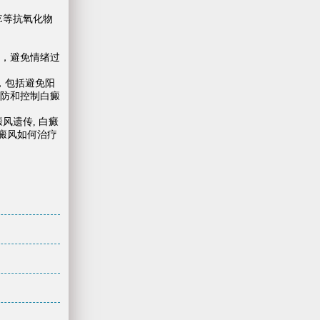
E等抗氧化物
，避免情绪过
，包括避免阳
防和控制白癜
癜风遗传
,
白癜
癜风如何治疗