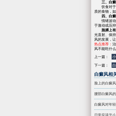
三、白癜风
饮食对于白
质的食物，如
四、白癜风
情绪波动对
于激动或压抑
胳膊上有
光直射、保持
风的发展，让
热点推荐：
治
风不能吃什么
上一篇：
小
下一篇：
白
白癜风相
脸上的白癜风
腰部白癜风的
白癜风对年轻
日常应该怎么