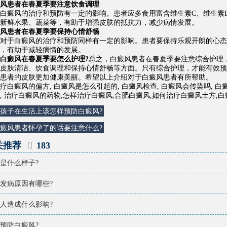
患者在春夏季要注意饮食调理
癜风的治疗和预防有一定的影响。患者应多食用富含维生素C、维生素
新鲜水果、蔬菜等，有助于增强皮肤的抵抗力，减少病情发展。
患者在春夏季要保持心情舒畅
于白癜风的治疗和预防同样有一定的影响。患者要保持乐观开朗的心态
，有助于减轻病情的发展。
白癜风在春夏季要怎么护理?
总之，白癜风患者在春夏季要注意综合护理
皮肤清洁、饮食调理和保持心情舒畅等方面。只有综合护理，才能有效预
患者的皮肤更加健康美丽。希望以上介绍对于白癜风患者有所帮助。
疗白癜风的偏方
,
白癜风是怎么引起的
,
白癜风检查
,
白癜风会传染吗
,
白
,
治疗白癜风的药物
,
怎样治疗白癜风
,
合肥白癜风
,
如何治疗白癜风土方
,
白
孩子在生活上该怎样预防白癜风?
癜风患者怀孕了的话要注意什么?
关推荐
183
是什么样子?
发病原因有哪些?
人造成什么影响?
预防白癜风?